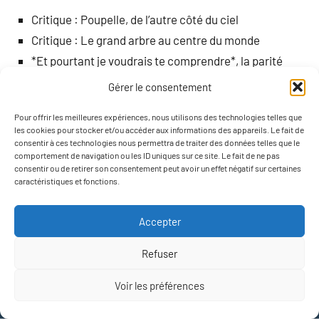
Critique : Poupelle, de l’autre côté du ciel
Critique : Le grand arbre au centre du monde
*Et pourtant je voudrais te comprendre*, la parité
hommes-femmes au Japon
Gérer le consentement
Mariko Kikuchi, dans l’intimité des parents toxiques
Pour offrir les meilleures expériences, nous utilisons des technologies telles que
L’alcool dans les mangas, avec ou sans modération ?
les cookies pour stocker et/ou accéder aux informations des appareils. Le fait de
consentir à ces technologies nous permettra de traiter des données telles que le
comportement de navigation ou les ID uniques sur ce site. Le fait de ne pas
Chez
Okazu Yuricon
consentir ou de retirer son consentement peut avoir un effet négatif sur certaines
caractéristiques et fonctions.
Mon compte rendu de la
Y/Con 2023
, en anglais s’il
Accepter
vous plait
Refuser
Vous êtes tout en bas !
Voir les préférences
WordPress Theme: Occasio by ThemeZee.