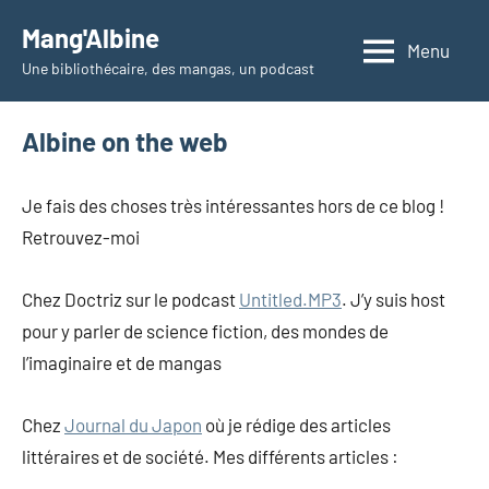
Skip
Mang'Albine
to
Menu
Une bibliothécaire, des mangas, un podcast
content
Albine on the web
Je fais des choses très intéressantes hors de ce blog !
Retrouvez-moi
Chez Doctriz sur le podcast
Untitled.MP3
. J’y suis host
pour y parler de science fiction, des mondes de
l’imaginaire et de mangas
Chez
Journal du Japon
où je rédige des articles
littéraires et de société. Mes différents articles :